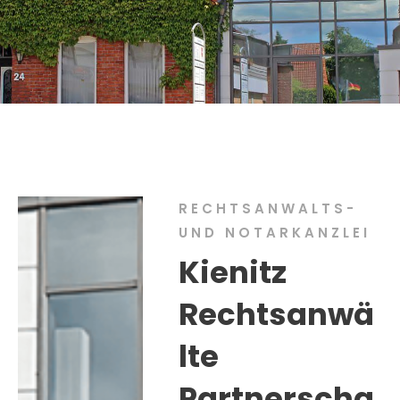
RECHTSANWALTS-
UND NOTARKANZLEI
Kienitz
Rechtsanwä
lte
Partnerscha