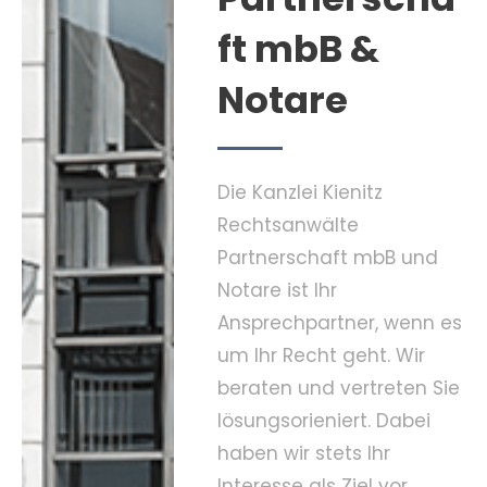
ft mbB &
Notare
Die Kanzlei Kienitz
Rechtsanwälte
Partnerschaft mbB und
Notare ist Ihr
Ansprechpartner, wenn es
um Ihr Recht geht. Wir
beraten und vertreten Sie
lösungsorieniert. Dabei
haben wir stets Ihr
Interesse als Ziel vor